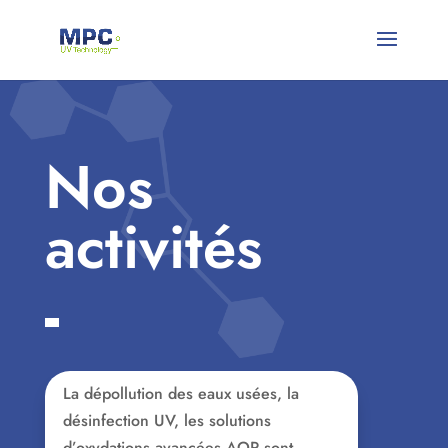
Nos
activités
La dépollution des eaux usées, la
désinfection UV, les solutions
d’oxydations avancées AOP sont