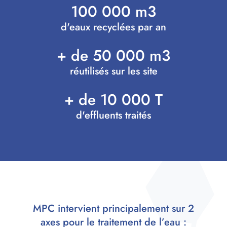
1
0
0
0
0
0
m
3
d'eaux recyclées par an
+ de 50 000 m3
réutilisés sur les site
+
d
e
1
0
0
0
0
T
d'effluents traités
MPC intervient principalement sur 2
axes pour le traitement de l’eau :