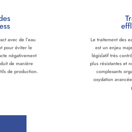
des
T
ess
eff
act avec de l’eau
Le traitement des ea
t pour éviter le
est un enjeu maje
acte négativement
législatif très cont
réduit de manière
plus résistantes et 
tils de production.
complexants orga
oxydation avancée 