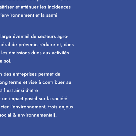
triser et atténuer les incidences
l’environnement et la santé
large éventail de secteurs agro-
énéral de prévenir, réduire et, dans
 les émissions dues aux activités
le sol.
in des entreprises permet de
long terme et vise à contribuer au
f est ainsi d’être
un impact positif sur la société
ter l’environnement, trois enjeux
social & environnemental).