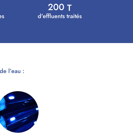
2
0
0
T
es
d'effluents traités
de l’eau :