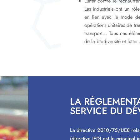
Lutter contre le réchauffe
Les industriels ont un rô
en lien avec le mode de 
opérations unitaires de tr
transport… Tous ces éléme
de la biodiversité et lutte
LA RÉGLEMENT
SERVICE DU DÉ
La directive 2010/75/UE8 relat
(directive IED) est le principal