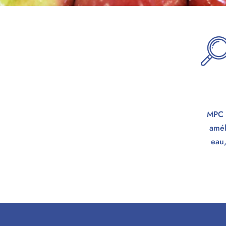
MPC g
amél
eau,