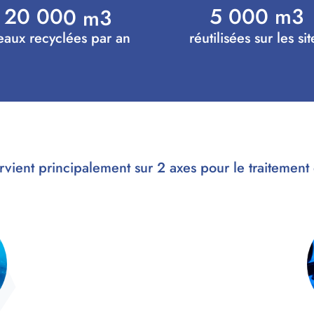
2
0
0
0
0
m
3
5 000 m3
eaux recyclées par an
réutilisées sur les sit
vient principalement sur 2 axes pour le traitement 