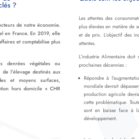
clés ?
Les attentes des consommate
secteurs de notre économie.
plus élevées en matière de
s
iel en France. En 2019, elle
et de prix. L’objectif des in
ffaires et comptabilise plus
attentes.
L’industrie Alimentaire doi
 les denrées végétales ou
prochaines décennies :
u de l’élevage destinés aux
Répondre à l’augmentati
ndes et moyens surfaces,
mondiale devrait dépasser 
ration hors domicile « CHR
production agricole dev
cette problématique. Toute
sont en baisse face à 
développement.